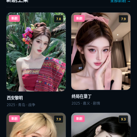
全部新剧 →
新剧
新剧
7.8
7.9
终局在垦丁
西安黎明
2025
·
嘉义
·
剧情
2025
·
青岛
·
战争
新剧
新剧
7.9
9.3