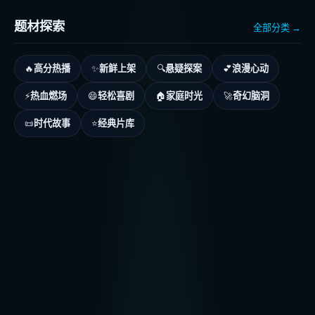
题材探索
全部分类 →
高分热播
新鲜上架
悬疑探案
浪漫心动
🔥
✨
🔍
💕
热血燃场
轻松喜剧
家庭时光
奇幻脑洞
⚡
😄
🏠
🚀
时代故事
经典片库
📜
⭐