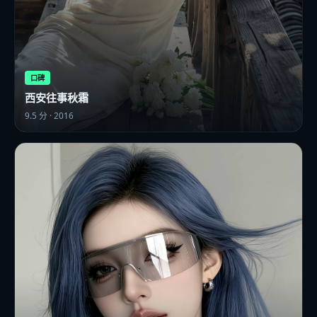
口碑
西安往事秋霜
9.5
分 ·
2016