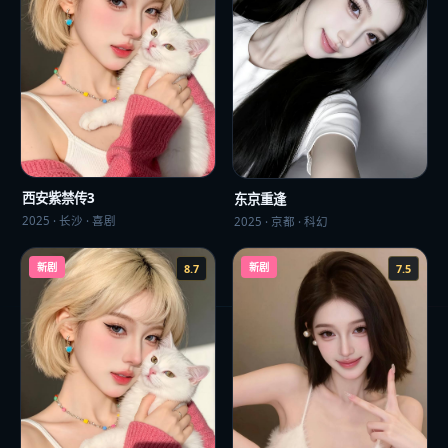
西安紫禁传3
东京重逢
2025
·
长沙
·
喜剧
2025
·
京都
·
科幻
新剧
新剧
8.7
7.5