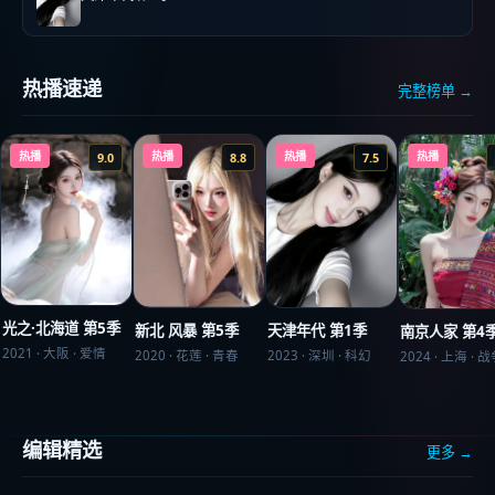
热播速递
完整榜单 →
热播
热播
热播
热播
9.0
8.8
7.5
光之·北海道 第5季
新北 风暴 第5季
天津年代 第1季
南京人家 第4
2021
·
大阪
·
爱情
2020
·
花莲
·
青春
2023
·
深圳
·
科幻
2024
·
上海
·
战
编辑精选
更多 →