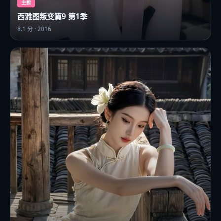
主推
西雅图叛变篇9 第1季
8.1
分 ·
2016