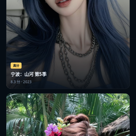
高分
宁波：山河 第5季
8.3
分 ·
2023