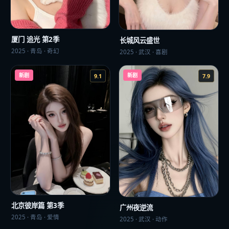
厦门 追光 第2季
长城风云盛世
2025
·
青岛
·
奇幻
2025
·
武汉
·
喜剧
新剧
新剧
9.1
7.9
北京彼岸篇 第3季
广州夜逆流
2025
·
青岛
·
爱情
2025
·
武汉
·
动作